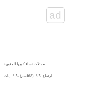
ad
ممثلات
نساء كوريا الجنوبية
ارتفاع:
5'6 '(168
سم
) ،5'6 'إناث