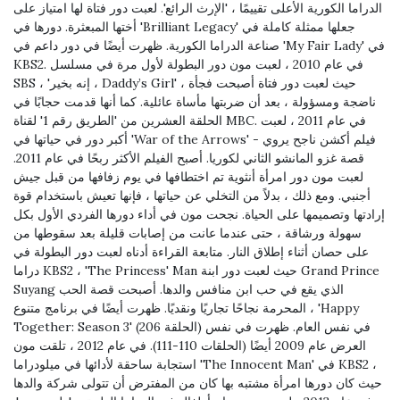
الدراما الكورية الأعلى تقييمًا ، 'الإرث الرائع'. لعبت دور فتاة لها امتياز على
أختها المبعثرة. دورها في 'Brilliant Legacy' جعلها ممثلة كاملة في
صناعة الدراما الكورية. ظهرت أيضًا في دور داعم في 'My Fair Lady' في
KBS2. في عام 2010 ، لعبت مون دور البطولة لأول مرة في مسلسل
SBS ، 'إنه بخير ، Daddy’s Girl' ، حيث لعبت دور فتاة أصبحت فجأة
ناضجة ومسؤولة ، بعد أن ضربتها مأساة عائلية. كما أنها قدمت حجابًا في
الحلقة العشرين من 'الطريق رقم 1' لقناة MBC. في عام 2011 ، لعبت
أكبر دور في حياتها في 'War of the Arrows' - فيلم أكشن ناجح يروي
قصة غزو المانشو الثاني لكوريا. أصبح الفيلم الأكثر ربحًا في عام 2011.
لعبت مون دور امرأة أنثوية تم اختطافها في يوم زفافها من قبل جيش
أجنبي. ومع ذلك ، بدلاً من التخلي عن حياتها ، فإنها تعيش باستخدام قوة
إرادتها وتصميمها على الحياة. نجحت مون في أداء دورها الفردي الأول بكل
سهولة ورشاقة ، حتى عندما عانت من إصابات قليلة بعد سقوطها من
على حصان أثناء إطلاق النار. متابعة القراءة أدناه لعبت دور البطولة في
دراما KBS2 ، 'The Princess' Man حيث لعبت دور ابنة Grand Prince
Suyang الذي يقع في حب ابن منافس والدها. أصبحت قصة الحب
المحرمة نجاحًا تجاريًا ونقديًا. ظهرت أيضًا في برنامج متنوع ، 'Happy
Together: Season 3' (الحلقة 206) في نفس العام. ظهرت في نفس
العرض عام 2009 أيضًا (الحلقات 110-111). في عام 2012 ، تلقت مون
استجابة ساحقة لأدائها في ميلودراما 'The Innocent Man' في KBS2 ،
حيث كان دورها امرأة مشتبه بها كان من المفترض أن تتولى شركة والدها