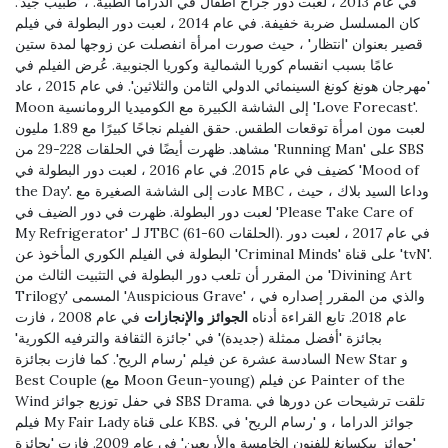
في عام 2013 ، لعبت دور جراح أطفال في الدراما الطبية. ، 'طبيب جيد'.
كان المسلسل ضربة خفيفة. في عام 2014 ، لعبت دور البطولة في فيلم
قصير بعنوان 'انتظار' ، حيث صورت امرأة انفصلت عن زوجها لمدة ستين
عامًا بسبب انقسام كوريا الشمالية وكوريا الجنوبية. عُرض الفيلم في
'مهرجان هونغ كونغ السينمائي الدولي الثامن والثلاثين'. في عام 2015 ، عاد
Moon إلى الشاشة الكبيرة مع الكوميديا ​​الرومانسية 'Love Forecast'.
لعبت مون امرأة توقعات الطقس. حقق الفيلم نجاحًا كبيرًا مع 1.89 مليون
مشاهد. ظهرت أيضًا في الحلقات 228-29 من 'Running Man' على SBS
كضيف في عام 2015. في عام 2016 ، لعبت دور البطولة في 'Mood of
the Day'. عادت إلى الشاشة الصغيرة مع MBC ، وداعا السيد بلاك ، حيث
لعبت دور البطولة. ظهرت في دور الضيف في 'Please Take Care of
My Refrigerator' لـ JTBC (الحلقات 60-61). في عام 2017 ، لعبت دور
البطولة في الفيلم الكوري المأخوذ عن 'Criminal Minds' على قناة 'tvN'.
من المقرر أن تلعب دور البطولة في التثبيت الثالث من 'Divining Art
Trilogy' المسمى 'Auspicious Grave' ، والذي من المقرر إصداره في
عام 2018. تابع القراءة أدناه
الجوائز والإنجازات
في عام 2008 ، فازت
بجائزة 'أفضل ممثلة (جديدة)' في 'جائزة الثقافة والترفيه الكورية'
السادسة عشرة عن فيلم 'رسام الريح'. كما فازت بجائزة New Star و
Best Couple (مع Moon Geun-young) عن فيلم Painter of the
Wind في حفل توزيع جوائز SBS Drama. تلقت ترشيحات عن دورها في
فيلم My Fair Lady على قناة KBS. جوائز الدراما ، و 'رسام الريح' في
'جوائز بيكسانغ للفنون الخامسة والأربعين' في عام 2009. فازت 'بجائزة