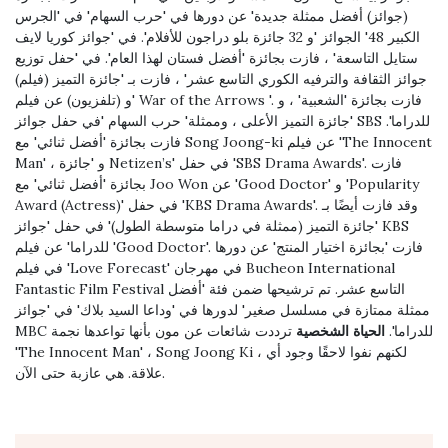
(جوائز) أفضل ممثلة جديدة' عن دورها في 'حرب السهام' في 'الجرس
الكبير 48' الجوائز 'و 32 جائزة بلو دراجون للأفلام'. في 'جوائز كوريا لايف
ستايل التاسعة' ، فازت بجائزة 'أفضل فستان لهذا العام'. في 'حفل توزيع
جوائز الثقافة والترفيه الكوري التاسع عشر' ، فازت بـ 'جائزة التميز (فيلم)
و (تلفزيون) عن فيلم' War of the Arrows '. فازت بجائزة 'الشعبية' ، و
'جائزة التميز الأعلى ، وممثلة' حرب السهام 'في حفل جوائز SBS للدراما'.
فازت بجائزة 'أفضل ثنائي' مع Song Joong-ki عن فيلم 'The Innocent
Man' ، و 'جائزة Netizen’s' في حفل 'SBS Drama Awards'. فازت
بجائزة 'أفضل ثنائي' مع Joo Won عن 'Good Doctor' و 'Popularity
Award (Actress)' في حفل 'KBS Drama Awards'. وقد فازت أيضًا بـ
'جائزة التميز (ممثلة في دراما متوسطة الطول)' في حفل 'جوائز KBS
للدراما' عن فيلم 'Good Doctor'. فازت 'بجائزة اختيار المنتج' عن دورها
في فيلم 'Love Forecast' في مهرجان Bucheon International
Fantastic Film Festival التاسع عشر. تم ترشيحها ضمن فئة 'أفضل
ممثلة ممتازة في مسلسل صغير' لدورها في 'وداعا السيد بلاك' في 'جوائز
MBC للدراما'.
الحياة الشخصية
ترددت شائعات عن مون بأنها تواعدها نجمة
'The Innocent Man' ، Song Joong Ki ، لكنهم نفوا لاحقًا وجود أي
علاقة. هي عازبة حتى الآن.