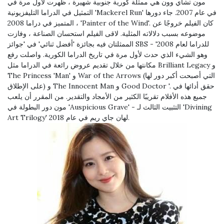
مون تشاي وون هي ممثلة كورية جنوبية شهيرة ، ظهرت لأول مرة في
التمثيل في الدراما التليفزيونية 'Mackerel Run' في عام 2007. جاء دورها
المتميز في دراما 2008 ، 'Painter of the Wind'. كان الفيلم خروجًا عن
موضوعه بسبب دلالاته المثلية. لاقى الفيلم استحسان الصناعة ، وفازت
الممثلتان فيه بجائزة 'أفضل ثنائي' في 'جوائز SBS للدراما لعام 2008' -
وهو الشيء الذي حدث لأول مرة في تاريخ الدراما الكورية. واصلت رفع
مكانتها من خلال تقديم عروض رائعة في الدراما مثل Brilliant Legacy و
The Princess 'Man' و War of the Arrows (التي أصبحت أكبر دور لها
على الإطلاق) و The Innocent Man و Good Doctor '. حقق أدائها في
جميع هذه الأفلام تقريبًا الكثير من الأمجاد والتقدير. من المقرر أن يلعب
مون دور البطولة في 'Auspicious Grave' - ​​التثبيت الثالث لـ 'Divining
Art Trilogy' لهان جاي ريم في عام 2018.