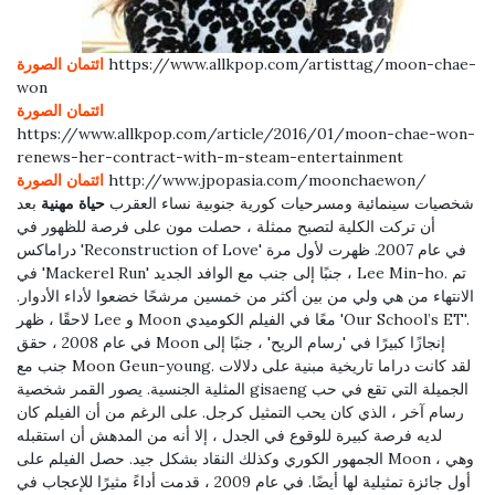
https://www.allkpop.com/artisttag/moon-chae-
ائتمان الصورة
won
ائتمان الصورة
https://www.allkpop.com/article/2016/01/moon-chae-won-
renews-her-contract-with-m-steam-entertainment
http://www.jpopasia.com/moonchaewon/
ائتمان الصورة
شخصيات سينمائية ومسرحيات كورية جنوبية نساء العقرب
حياة مهنية
بعد
أن تركت الكلية لتصبح ممثلة ، حصلت مون على فرصة للظهور في
دراماكس 'Reconstruction of Love' في عام 2007. ظهرت لأول مرة
في 'Mackerel Run' جنبًا إلى جنب مع الوافد الجديد ، Lee Min-ho. تم
الانتهاء من هي ولي من بين أكثر من خمسين مرشحًا خضعوا لأداء الأدوار.
لاحقًا ، ظهر Lee و Moon معًا في الفيلم الكوميدي 'Our School’s ET'.
في عام 2008 ، حقق Moon إنجازًا كبيرًا في 'رسام الريح' ، جنبًا إلى
جنب مع Moon Geun-young. لقد كانت دراما تاريخية مبنية على دلالات
المثلية الجنسية. يصور القمر شخصية gisaeng الجميلة التي تقع في حب
رسام آخر ، الذي كان يحب التمثيل كرجل. على الرغم من أن الفيلم كان
لديه فرصة كبيرة للوقوع في الجدل ، إلا أنه من المدهش أن استقبله
الجمهور الكوري وكذلك النقاد بشكل جيد. حصل الفيلم على Moon ، وهي
أول جائزة تمثيلية لها أيضًا. في عام 2009 ، قدمت أداءً مثيرًا للإعجاب في