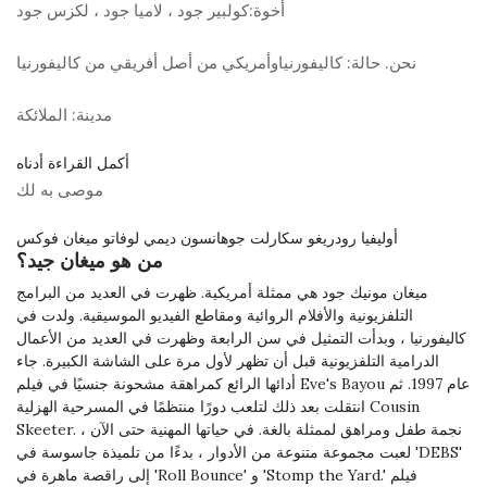
أخوة:
كولبير جود ، لاميا جود ، لكزس جود
نحن. حالة:
كاليفورنياوأمريكي من أصل أفريقي من كاليفورنيا
مدينة:
الملائكة
أكمل القراءة أدناه
موصى به لك
أوليفيا رودريغو سكارلت جوهانسون ديمي لوفاتو ميغان فوكس
من هو ميغان جيد؟
ميغان مونيك جود هي ممثلة أمريكية. ظهرت في العديد من البرامج
التلفزيونية والأفلام الروائية ومقاطع الفيديو الموسيقية. ولدت في
كاليفورنيا ، وبدأت التمثيل في سن الرابعة وظهرت في العديد من الأعمال
الدرامية التلفزيونية قبل أن تظهر لأول مرة على الشاشة الكبيرة. جاء
أدائها الرائع كمراهقة مشحونة جنسيًا في فيلم Eve's Bayou عام 1997. ثم
انتقلت بعد ذلك لتلعب دورًا منتظمًا في المسرحية الهزلية Cousin
Skeeter. نجمة طفل ومراهق لممثلة بالغة. في حياتها المهنية حتى الآن ،
لعبت مجموعة متنوعة من الأدوار ، بدءًا من تلميذة جاسوسة في 'DEBS'
إلى راقصة ماهرة في 'Roll Bounce' و 'Stomp the Yard.' فيلم