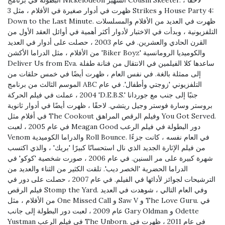
البطولة في برنامج Nickelodeon الشهير Cousin Skeeter. لاحقًا ،
ظهرت في أدوار صغيرة في الأفلام ، مثل 3 Strikes و House Party 4:
Down to the Last Minute. ظهرت في العديد من الأفلام والمسلسلات
التلفزيونية ، وبدأت في الاختبار لأدوار أكثر أهمية في أوائل العقد الأول من
القرن الحادي والعشرين. في عام 2003 ، حصلت على أدوار في العديد
من الأفلام ، مثل الدراما الأكشن 'Biker Boyz' والكوميديا ​​الرومانسية
Deliver Us from Eva. ساعدها كلا الفيلمين في الانتقال من فنانة طفلة
إلى ممثلة بالغة. في نفس العام ، ظهرت أيضًا في خمس حلقات من
الموسم الثالث من برنامج ABC التلفزيوني 'زوجتي وأطفال'. في عام
2004 ، عملت في فيلم الحركة 'D.E.B.S.' جنبًا إلى جنب مع جوردانا
بروستر وسارة فوستر وجيل ريتشي. لاحقًا ، ظهرت أيضًا في أدوار ثانوية
في أفلام مثل The Cookout وفيلم الرقص المراهق You Got Served.
في عام 2005 ، لعبت Meagan Good دور البطولة في فيلم الرعب
Venom والدراما الكوميدية Roll Bounce. في العام نفسه ، كانت جزءًا
من فيلم الإثارة الجديد الذي نال استحسانًا كبيرًا 'بريك' ، والذي اكتسب
شهرة كبيرة على مر السنين. في عام 2006 ، صورت شخصية 'كوكو' في
الدراما الحضرية 'الخصر ديب'. تلقت الكثير من الثناء والعديد من
الترشيحات لجوائز لأدائها في الفيلم. في عام 2007 ، حصلت على دور في
فيلم الرقص Stomp the Yard. وفي العام التالي ، شوهدت في العديد
من الأفلام ، مثل One Missed Call و Saw V و The Love Guru. في
عام 2009 ، لعبت دور البطولة إلى جانب Gary Oldman و Odette
Yustman في فيلم الرعب The Unborn. في عام 2011 ، ظهرت في