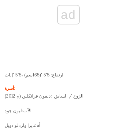
ad
ارتفاع:
5'5 '(165
سم
) ،5'5 'إناث
أسرة:
الزوج / السابق-:
ديفون فرانكلين (م 2012)
الآب:
ليون جود
أم:
تايرا واردلو دويل