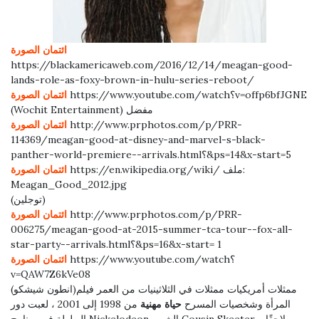
ائتمان الصورة
https://blackamericaweb.com/2016/12/14/meagan-good-
lands-role-as-foxy-brown-in-hulu-series-reboot/
https://www.youtube.com/watch؟v=offp6bfJGNE
ائتمان الصورة
(Wochit Entertainment) مفضل
http://www.prphotos.com/p/PRR-
ائتمان الصورة
114369/meagan-good-at-disney-and-marvel-s-black-
panther-world-premiere--arrivals.html؟&ps=14&x-start=5
https://en.wikipedia.org/wiki/ ملف:
ائتمان الصورة
Meagan_Good_2012.jpg
(توجلين)
http://www.prphotos.com/p/PRR-
ائتمان الصورة
006275/meagan-good-at-2015-summer-tca-tour--fox-all-
star-party--arrivals.html؟&ps=16&x-start= 1
https://www.youtube.com/watch؟
ائتمان الصورة
v=QAW7Z6kVe08
(انطون شيشكو)ممثلات أمريكيات ممثلات في الثلاثينيات من العمر فيلم
المرأة وشخصيات المسرح
حياة مهنية
من 1998 إلى 2001 ، لعبت دور