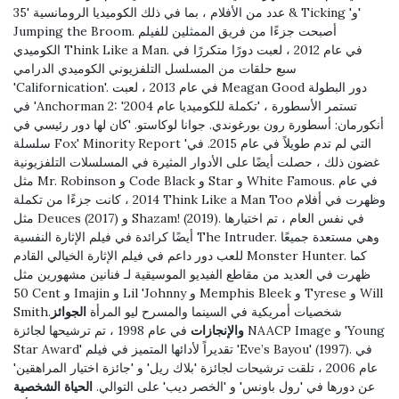
عدد من الأفلام ، بما في ذلك الكوميديا ​​الرومانسية '35 & Ticking 'و'
Jumping the Broom. أصبحت جزءًا من فريق الممثلين للفيلم
الكوميدي Think Like a Man. في عام 2012 ، لعبت دورًا متكررًا في
سبع حلقات من المسلسل التلفزيوني الكوميدي الدرامي
'Californication'. في عام 2013 ، لعبت Meagan Good دور البطولة
في 'Anchorman 2: تستمر الأسطورة ، 'تكملة للكوميديا ​​عام 2004'
أنكورمان: أسطورة رون بورغوندي. جوانا لوكاستو. 'كان لها دور رئيسي في
سلسلة Fox' Minority Report 'التي لم تدم طويلاً في عام 2015. في
غضون ذلك ، حصلت أيضًا على الأدوار المثيرة في المسلسلات التلفزيونية
مثل Mr. Robinson و Code Black و Star و White Famous. في عام
2014 ، كانت جزءًا من تكملة Think Like a Man Too وظهرت في أفلام
مثل Deuces (2017) و Shazam! (2019). في نفس العام ، تم اختيارها
أيضًا كرائدة في فيلم الإثارة النفسية The Intruder. وهي مستعدة جميعًا
للعب دور داعم في فيلم الإثارة الخيالي القادم Monster Hunter. كما
ظهرت في العديد من مقاطع الفيديو الموسيقية لـ فنانين مشهورين مثل
50 Cent و Imajin و Lil 'Johnny و Memphis Bleek و Tyrese و Will
Smith.شخصيات أمريكية في السينما والمسرح ليو المرأة
الجوائز
والإنجازات
في عام 1998 ، تم ترشيحها لجائزة NAACP Image و 'Young
Star Award' تقديراً لأدائها المتميز في فيلم 'Eve’s Bayou' (1997). في
عام 2006 ، تلقت ترشيحات لجائزة 'بلاك ريل' و 'جائزة اختيار المراهقين'
عن دورها في 'رول باونس' و 'الخصر ديب' على التوالي.
الحياة الشخصية