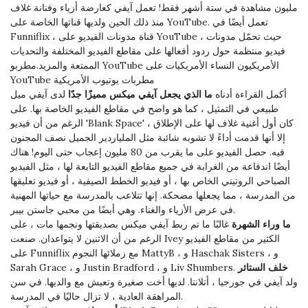
مليون مشاهدة في ستة أشهر فقط! تعمل آيفي كعارضة أزياء وفنانة غلاف
منذ ذلك الحين ولديها قناتها الخاصة على YouTube. تعمل أيضًا في
Funniflix ، قناة مدونات الفيديو على YouTube ، حيث تحمّل مدونات
فيديو منتظمة حول ردود أفعالها على مقاطع الفيديو المختلفة والتحديات
الممتعة والمزيد.مطربو YouTube الأمريكيون النساء الأمريكيات على
YouTube مطربات يوتيوب الأمريكية
أكمل القراءة أدناه
ما الذي يجعل آيفي ميكس مميزًا جدًا
لدى آيفي ميل
طبيعي في التمثيل ، كما هو واضح في مقاطع الفيديو الخاصة بها. على
الرغم من أن فيديو 'Blank Space' كان أول أغنية غلاف لها على الإطلاق ،
إلا أنها قدمت أداءً لا تشوبه شائبة مثل الملياردير الجميل نصف المجنون
فيه. حصل الفيديو على ما يقرب من 80 مليون إعجاب حتى اليوم! هناك
أيضًا اندفاعة من الغرابة في جميع مقاطع الفيديو التابعة لها ، مثل الفيديو
الصباحي الروتيني الخاص بها ، أو فيديو الخطط الصيفية ، أو فيديو تعليقها
من المدرسة ، مما يجعلها مضحكة. إنها تتلاعب بالمدرسة مع حياتها المهنية
في عرض الأزياء والغناء. وهي أيضًا من محبي جاستن بيبر.
ما وراء الشهرة
غالبًا ما تم ربط آيفي ميكس بصديقتها ونجمها مات ، على
الرغم من أن الاثنين لا يتواعدان. صنعت Ivey الكثير من مقاطع الفيديو
على Funniflix مع زملائها النجوم MattyB ، و Haschak Sisters ، و
خلف الستائر
Sarah Grace ، و Justin Bradford ، و Liv Shumbers.
ولد آيفي في جورجيا ، أتلانتا. لديها أخت صغيرة وتعيش مع والديها. في سن
المراهقة العادية ، لا تزال حاليًا في المدرسة.