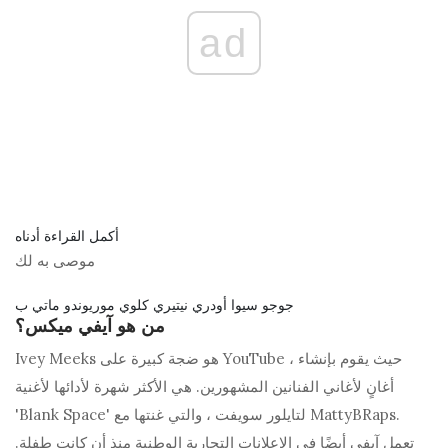
ad
أكمل القراءة أدناه
موصى به لك
جوجو سيوا أودري نيتيري كلوي موريوندو ماتي ب
من هو آيفي ميكس؟
Ivey Meeks هو ضجة كبيرة على YouTube ، حيث يقوم بإنشاء
أغانٍ لأغاني الفنانين المشهورين. هي الأكثر شهرة لأدائها لأغنية
'Blank Space' لتايلور سويفت ، والتي غنتها مع MattyBRaps.
تعمل آيفي أيضًا في الإعلانات التجارية الوطنية منذ أن كانت طفلة.