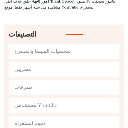
أمور تافهة
حقق غلاف آيفي 'Blank Space' لتايلور سويفت 38 مليون
مشاهدة في ستة أشهر فقط! موقع YouTube انستغرام
التصنيفات
شخصيات السينما والمسرح
مطربين
متفرقات
مستخدمي Youtube
نجوم انستغرام