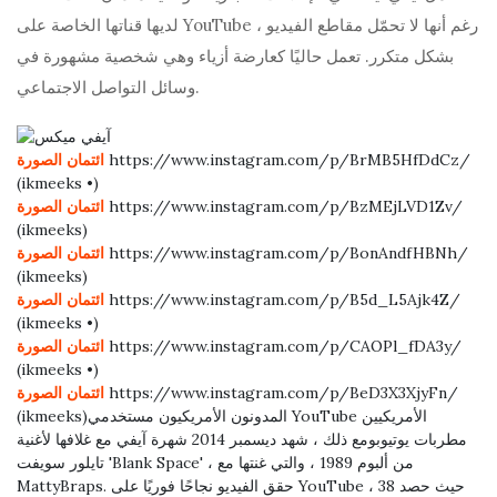
لديها قناتها الخاصة على YouTube ، رغم أنها لا تحمّل مقاطع الفيديو
بشكل متكرر. تعمل حاليًا كعارضة أزياء وهي شخصية مشهورة في
وسائل التواصل الاجتماعي.
https://www.instagram.com/p/BrMB5HfDdCz/
ائتمان الصورة
(ikmeeks •)
https://www.instagram.com/p/BzMEjLVD1Zv/
ائتمان الصورة
(ikmeeks)
https://www.instagram.com/p/BonAndfHBNh/
ائتمان الصورة
(ikmeeks)
https://www.instagram.com/p/B5d_L5Ajk4Z/
ائتمان الصورة
(ikmeeks •)
https://www.instagram.com/p/CAOPl_fDA3y/
ائتمان الصورة
(ikmeeks •)
https://www.instagram.com/p/BeD3X3XjyFn/
ائتمان الصورة
(ikmeeks)المدونون الأمريكيون مستخدمي YouTube الأمريكيين
مطربات يوتيوبومع ذلك ، شهد ديسمبر 2014 شهرة آيفي مع غلافها لأغنية
تايلور سويفت 'Blank Space' ، من ألبوم 1989 ، والتي غنتها مع
MattyBraps. حقق الفيديو نجاحًا فوريًا على YouTube ، حيث حصد 38