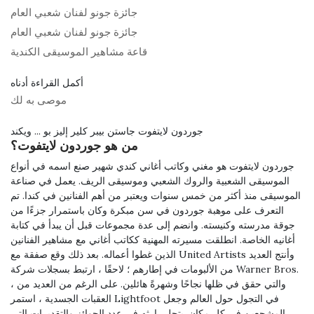
جائزة جونو لفنان شعبي العام
جائزة جونو لفنان شعبي العام
قاعة مشاهير الموسيقى الكندية
أكمل القراءة أدناه
موصى به لك
جوردون لايتفوت جاستن بيبر كلير إليز بو ... ويكند
من هو جوردون لايتفوت؟
جوردون لايتفوت هو مغني وكاتب أغاني كندي شهير صنع اسمه في أنواع
الموسيقى الشعبية والروك الشعبي وموسيقى الريف. يعمل في صناعة
الموسيقى منذ أكثر من خمس سنوات ويعتبر من أهم الفنانين في كندا. تم
التعرف على موهبة جوردون في سن مبكرة وكان باستمرار جزءًا من
جوقة مدرسته وكنيسته. وانضم إلى عدة مجموعات قبل أن يبدأ في كتابة
أغانيه الخاصة. انطلقت مسيرته المهنية ككاتب أغاني مع مشاهير الفنانين
الذين غطوا أعماله. بعد ذلك وقع صفقة مع United Artists وأنتج العديد
من الألبومات في إطارهم ؛ لاحقًا ، ارتبط بسجلات شركة Warner Bros.
، والتي حقق في ظلها نجاحًا وشهرةً هائلين. على الرغم من العديد من
العقبات الجسدية ، استمر Lightfoot في التجول حول العالم وجعل
المشجعين في كل مكان. يتجلى إرثه في عدد الجوائز والتقديرات التي