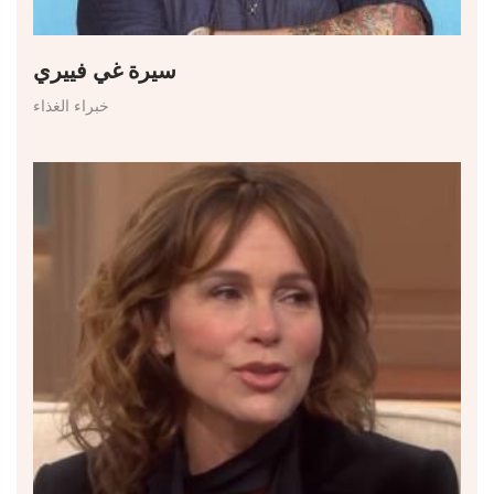
سيرة غي فييري
خبراء الغذاء