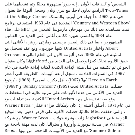
الشخص' و 'لقد فات الأوان ، إنه يفوز' مشهورة محليًا وتم تشغيلهما على
الراديو. تعاون لاحقًا مع تيري ويلان وسجل ألبومًا حيًا بعنوان Two-Tones
at the Village Corner في عام 1962. بدأ جولة في أوروبا والمملكة
المتحدة في عام 1963. استضاف برنامج 'Country and Western Show'
على قناة BBC. تمت مشاهدته بعد ذلك في مهرجان ماريبوسا الشعبي في
عام 1964 واكتسب شهرة ككاتب أغاني. غنى العديد من الفنانين
المشهورين ، بما في ذلك إلفيس بريسلي ومارتي روبنز ، الأغاني التي
كتبها جوردون. وقع عقد تسجيل مع United Artists واختار Albert
Grossman لتمثيله في عام 1965. صدر ألبومه الأول في العام التالي
وكان بعنوان Lightfoot! حقق الألبوم نجاحًا كبيرًا وحصل على العديد من
الجوائز. تم تكليفه من قبل هيئة الإذاعة الكندية لكتابة إذاعة خاصة في عام
1967. في السنوات القادمة ، سجل أربعة ألبومات: 'الطريقة التي أشعر
بها' (1967) ، 'هل ذكرت اسمي؟' (1968) ، 'رجوع' Here on Earth
'(1968)' و 'Sunday Concert' (1969) تحت United Artists. حصلت
العديد من الأغاني من هذه الألبومات على مرتبة عالية في المخططات
الكندية. بعد تداعيات مع United Artists ، وقع صفقة تسجيل مع
Warner Bros. في عام 1971 ، أطلق أغنيته 'إذا كان بإمكانك قراءة عقلي'
، والتي حققت نجاحًا عالميًا. حصلت الأغنية على قرص ذهبي. بعد التوقيع
مع شركة Warner Bros. ، زادت وتيرة جولات Lightfoot الدولية. غنى
في مدينة نيويورك وأوروبا وأستراليا. كان لديه مهنة ناجحة مع Warner
Bros. ، مع العديد من الألبومات الناجحة. من بينها 'Summer Side of