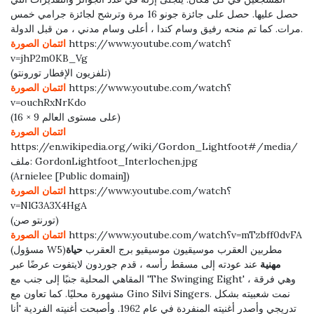
حصل عليها. حصل على جائزة جونو 16 مرة وترشح لجائزة جرامي خمس
مرات. كما تم منحه رفيق وسام كندا ، أعلى وسام مدني ، من قبل الدولة.
https://www.youtube.com/watch؟
ائتمان الصورة
v=jhP2m0KB_Vg
(تلفزيون الإفطار تورونتو)
https://www.youtube.com/watch؟
ائتمان الصورة
v=ouchRxNrKdo
(16 × 9 على مستوى العالم)
ائتمان الصورة
https://en.wikipedia.org/wiki/Gordon_Lightfoot#/media/
ملف: GordonLightfoot_Interlochen.jpg
(Arnielee [Public domain])
https://www.youtube.com/watch؟
ائتمان الصورة
v=NlG3A3X4HgA
(تورنتو صن)
https://www.youtube.com/watch؟v=mTzbff0dvFA
ائتمان الصورة
(مسؤول W5)مطربين العقرب موسيقيون موسيقيو برج العقرب
حياة
مهنية
عند عودته إلى مسقط رأسه ، قدم جوردون لايتفوت عرضًا عبر
المقاهي المحلية جنبًا إلى جنب مع 'The Swinging Eight' ، وهي فرقة
مشهورة محليًا. كما تعاون مع Gino Silvi Singers. نمت شعبيته بشكل
تدريجي وأصدر أغنيته المنفردة في عام 1962. وأصبحت أغنيته الفردية 'أنا