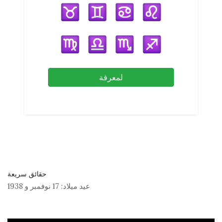
لمعرفة
حقائق سريعة
عيد ميلاد:
17 نوفمبر
و
1938