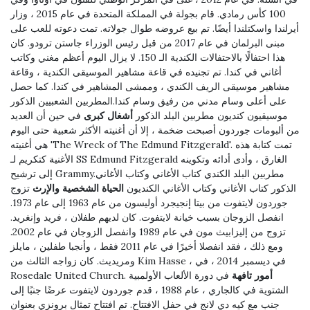
100 كأس رمادي. قام بجولة في المملكة المتحدة في عام 2015 ، وزار
أيرلندا واسكتلندا أيضًا. تم بيع عروضه طوال جولاته. تمت دعوته للعب على
مبنى البرلمان في عام 2017 من قبل رئيس الوزراء جاستن ترودو. كان
هذا احتفالًا بالاحتفالات الكندية الـ 150. لا يزال اليوم أعظم مغني وكاتب
أغاني في كندا. تم تجنيده في قاعة مشاهير الموسيقى الكندية ، وقاعة
مشاهير موسيقى الريف الكندي ، وممشى المشاهير في كندا. كما حصل
على أعلى وسام مدني من رفيق وسام كندا.المطربين الشعبيين الذكور
موسيقيون كنديون مطربين البلد الذكور
أشغال كبرى
في حين أن العديد
من ألبومات جوردون أصبحت ضخمة ، إلا أن أغنيته الأكثر شعبية حتى اليوم
هي أغنيته 'The Wreck of The Edmund Fitzgerald'. تمت كتابة هذه
الأغنية كتكريم لـ SS Edmund Fitzgerald الغارق ، وأدى أدائه وتكوينه
إلى ترشيح Grammy.مطربين البلد الكندي كتاب الأغاني وكتاب الأغاني
الذكور كتاب الأغاني وكتاب الأغاني الكنديون
الحياة الشخصية والإرث
تزوج
جوردون لايتفوت من بيتا إنجيجرد أوليسون من عام 1963 إلى عام 1973.
انفصل الزوجان بسبب خيانة لايتفوت. كان لديهم طفلان ، فريد وإنغريد.
تزوج من إليزابيث مون في عام 1989 وانفصل الزوجان في عام 2002.
ومع ذلك ، فقد انفصلا أخيرًا في عام 2011 فقط ، وأنجبا طفلين ، مايلز
ومريديث. كان زواجه الثالث من Kim Hasse ، في ديسمبر 2014 ، في
أمور تافهة
في دورة الألعاب الأولمبية
Rosedale United Church.
الشتوية في كالجاري ، عام 1988 ، قدم جوردون لايتفوت عرضًا جنبًا إلى
جنب مع كيه دي لانج في حفل الافتتاح. تم افتتاح تمثال برونزي بعنوان