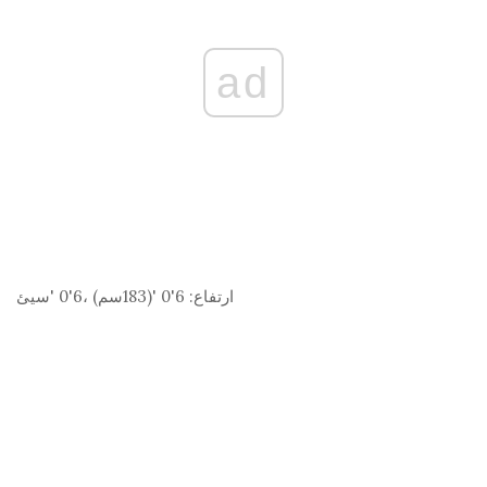
ad
ارتفاع:
6'0 '(183
سم
) ،6'0 'سيئ