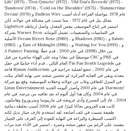
Life' (1971) ، 'Don Quixote' (1972) ، 'Old Dan's Records' (1972) ،
'Sundown' (1974) ، 'Cold on the Shoulder' (1975) ، 'Summertime
Dream' (1976) و Endless Wire عام 1978. مواصلة القراءة أدناه أصيب
بشلل بيل في عام 1972 ، مما تسبب في مشكلة في جولاته. لكن
Lightfoot استمر في إنتاج الموسيقى بنفس المعدل. واصل ارتباطه
بشركة Warner Bros. في الثمانينيات والتسعينيات. تشمل ألبوماته
الأصلية Dream Street Rose (1980) ، و Shadows (1982) ، و Salute
(1983) ، و East of Midnight (1986) ، و Waiting for You (1993) ، و
A Painter Passing. من خلال (1998). في عام 2000 ، قدم حفلًا
موسيقيًا في نيفادا وبثه على الهواء مباشرة من قبل CBC و PBS. في
العام التالي ، قدم أداء ختاميًا في حفل Tin Pan South Legends في
قاعة Ryman Auditorium. في عام 2002 ، خضع لعملية جراحية في
معدته وبقي في العناية المركزة. لم تتحسن صحته حتى نهاية العام. مكث
في المنزل للتعافي وغاب عن جولاته وحفلاته الموسيقية. وقع مع شركة
Linus Entertainment في عام 2003 وأصدر ألبومه الجديد 'Harmony'
في عام 2004. وكان هذا أول ألبوم له بعد تعافيه من مرضه. في عام
2004 ، عاد إلى المسرح وأدى عروضه في ماريبوسا وبيتربوروغ وهاملتون.
كانت هذه العروض نجاحًا كبيرًا. في عام 2006 أصيب بجلطة دماغية
طفيفة تسببت في تلف أصابعه. لقد استخدم عازف جيتار بديل لكنه
اكتسب السيطرة والبراعة في النهاية للعودة إلى العزف على الجيتار
بنفسه. على الرغم من تدهور صحته وعمره ، استمر في الأداء عدة مرات
في السنة. في عام 2012 ، غنى في المركز الوطني للفنون في أوتاوا وفي