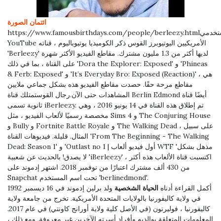
ائتمان الصورة
https://www.famousbirthdays.com/people/berleezy.htmlمستخدمي
YouTube الأمريكيين اليوتيوبرز القوس ذكر الكوميديا ​​يوتيوباليوم ، قناته
'Berleezy' لديها أكثر من 1.3 مليون مشترك. مقاطع الفيديو الأكثر شهرة
على القناة ، بما في ذلك 'Dora the Explorer: Exposed' و 'Phineas
& Ferb: Exposed' و 'It’s Everyday Bro: Exposed (Reaction)' ، هي
مقاطع مرحة حقًا. حصدت مقاطع الفيديو هذه بشكل جماعي ملايين
المشاهدات حتى الآن.رجال القوستمتلك قناة Berlin Edmond أيضًا قناة
ثانوية تسمى iBerleezy. تم إطلاق هذه القناة في 14 يونيو 2016 ، وهي
مخصصة رسميًا لألعاب الفيديو ، مثل Sims 4 و The Conjuring House
و Bully و Fortnite Battle Royale و The Walking Dead ، على سبيل
المثال. قليلة. فيديوهات القناة 'From The Beginning - The Walking
Dead: Season 1' و 'Outlast no 1 | أول فيديو ألعاب WTF 'مذهل بشكل
لا يصدق! بالحديث عن شعبية 'iBerleezy' ، اكتسبت قناة الألعاب هذه أكثر
من 430 ألف مشترك اعتبارًا من نوفمبر 2018. اشتهر إدموند على
Snapchat تحت اسم المستخدم 'berlinedmond'.
أكمل القراءة أدناه
الحياة الشخصية
ولد برلين إدموند في 16 ديسمبر 1992
في ولاية كاليفورنيا بالولايات المتحدة الأمريكية. تخرج من جامعة ولاية
كاليفورنيا ، فوليرتون (في الأصل كلية ولاية أورانج كاونتي) في عام 2017.
المعلومات المتعلقة بوالديه وأفراد أسرته الآخرين غير معروفة. ومع ذلك ،