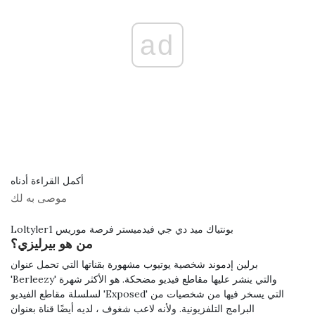
ad
أكمل القراءة أدناه
موصى به لك
Loltyler1 بونتياك ميد دي جي فيدميستر فرصة موريس
من هو بيرليزي؟
برلين إدموند شخصية يوتيوب مشهورة بقناتها التي تحمل عنوان
'Berleezy' والتي ينشر عليها مقاطع فيديو مضحكة. هو الأكثر شهرة
لسلسلة مقاطع الفيديو 'Exposed' التي يسخر فيها من شخصيات من
البرامج التلفزيونية. ولأنه لاعب شغوف ، لديه أيضًا قناة بعنوان