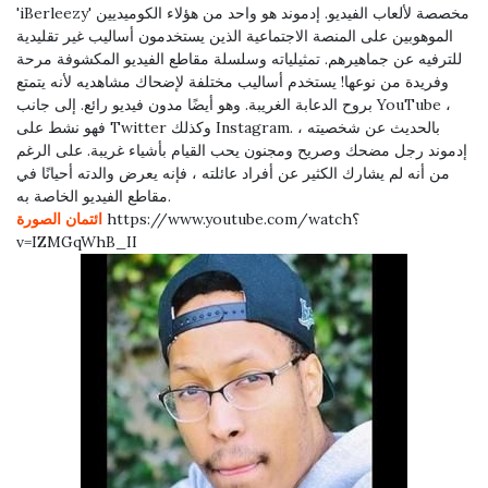
'iBerleezy' مخصصة لألعاب الفيديو. إدموند هو واحد من هؤلاء الكوميديين
الموهوبين على المنصة الاجتماعية الذين يستخدمون أساليب غير تقليدية
للترفيه عن جماهيرهم. تمثيلياته وسلسلة مقاطع الفيديو المكشوفة مرحة
وفريدة من نوعها! يستخدم أساليب مختلفة لإضحاك مشاهديه لأنه يتمتع
بروح الدعابة الغريبة. وهو أيضًا مدون فيديو رائع. إلى جانب YouTube ،
فهو نشط على Twitter وكذلك Instagram. بالحديث عن شخصيته ،
إدموند رجل مضحك وصريح ومجنون يحب القيام بأشياء غريبة. على الرغم
من أنه لم يشارك الكثير عن أفراد عائلته ، فإنه يعرض والدته أحيانًا في
مقاطع الفيديو الخاصة به.
https://www.youtube.com/watch؟
ائتمان الصورة
v=IZMGqWhB_II