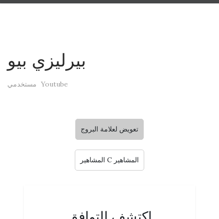
بيرليزي بيو
مستخدمي Youtube
تعويض لعلامة البروج
المشاهير C المشاهير
اكتشف التوافق