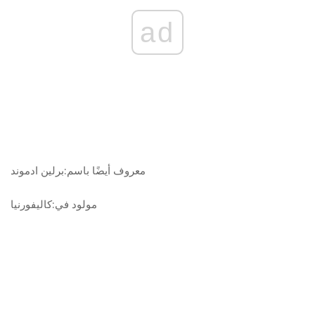
ad
معروف أيضًا باسم:
برلين ادموند
مولود في:
كاليفورنيا